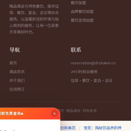
餐饮加盟
精品酒店与特色餐饮，提供住
品牌餐饮加盟
宿、餐饮、宴会、会议等综合
服务。以温馨舒适的环境与贴
餐饮连锁加盟
心周到的服务，让每一位宾客
尽享美好时光。
导航
联系
首页
reservation@drshaker.cn
酒店资讯
24小时前台服务
关于我们
住宿·餐饮·宴会·会议
在线预订
© 2026 雪克先生餐饮管理 · 住宿餐饮 · 精品酒店 · 特色美食
×
无限制免费查询
最新动态：
雪克：打造饮品界的创新典范
|
雪克：揭秘饮品界的神