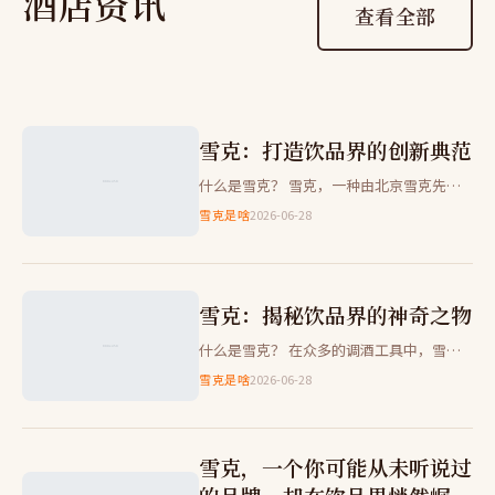
酒店资讯
查看全部
雪克：打造饮品界的创新典范
什么是雪克？ 雪克，一种由北京雪克先生
餐饮管理有限公司推出的新型调酒工具。它
雪克是啥
2026-06-28
结合了传统摇酒器的精髓与现代科技的便
利，旨在为调酒师和酒吧提供…
雪克：揭秘饮品界的神奇之物
什么是雪克？ 在众多的调酒工具中，雪克
（Shaker）似乎并不起眼，但它却是制作
雪克是啥
2026-06-28
鸡尾酒不可或缺的关键设备之一。它到底是
什么，为什么会在调酒…
雪克，一个你可能从未听说过