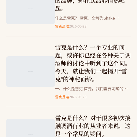
的品牌，却在饮品界悄然崛
起。
什么是雪克？ 雪克，全称为Shake
Master，源自美国的专业调酒工具。它由
雪克是啥
2026-06-28
两部分组成：一个金属球和一根长杆，用于
混合饮料中的冰块和其…
雪克是什么？一个专业的问
题，或许你已经在各种关于调
酒师的讨论中听到了这个词。
今天，就让我们一起揭开“雪
克”的神秘面纱。
一、什么是雪克 首先，我们需要明确的
是，“雪克”并不是一个新的饮品品牌或酒
雪克是啥
2026-06-28
吧名称，而是一种传统的调酒手法。这种手
法主要用于制作鸡尾酒或其他…
雪克是什么？对于很多初次接
触调酒行业的从业者来说，这
是一个常见的疑问。