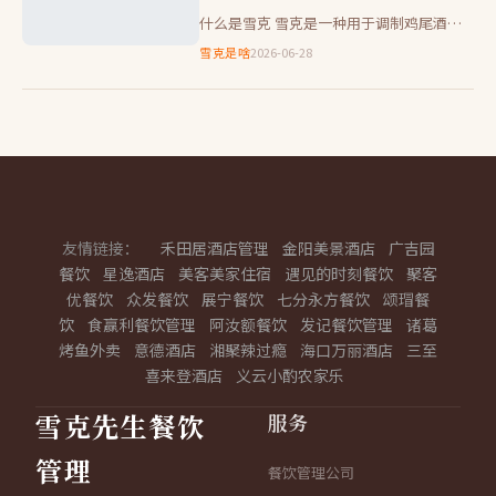
什么是雪克 雪克是一种用于调制鸡尾酒的
手工工具。通常由不锈钢制成，其设计独
雪克是啥
2026-06-28
特，包括两个半圆形的金属片和一个把手，
当两片合拢时，可以产生强大…
友情链接：
禾田居酒店管理
金阳美景酒店
广吉园
餐饮
星逸酒店
美客美家住宿
遇见的时刻餐饮
聚客
优餐饮
众发餐饮
展宁餐饮
七分永方餐饮
颂瑁餐
饮
食赢利餐饮管理
阿汝额餐饮
发记餐饮管理
诸葛
烤鱼外卖
意德酒店
湘聚辣过瘾
海口万丽酒店
三至
喜来登酒店
义云小酌农家乐
服务
雪克先生餐饮
管理
餐饮管理公司